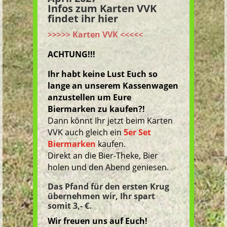
Infos zum Karten VVK
findet ihr hier
>>>>> Karten VVK <<<<<
ACHTUNG!!!
Ihr habt keine Lust Euch so
lange an unserem Kassenwagen
anzustellen um Eure
Biermarken zu kaufen?!
Dann könnt Ihr jetzt beim Karten
VVK auch gleich ein
5er Set
Biermarken
kaufen.
Direkt an die Bier-Theke, Bier
holen und den Abend geniesen.
Das Pfand für den ersten Krug
übernehmen wir, Ihr spart
somit 3,- €.
Wir freuen uns auf Euch!