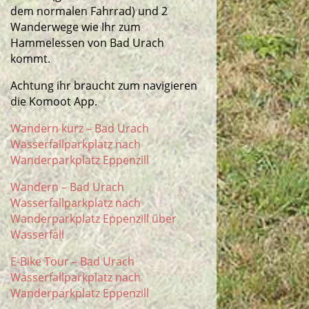
dem normalen Fahrrad) und 2
Wanderwege wie Ihr zum
Hammelessen von Bad Urach
kommt.
Achtung ihr braucht zum navigieren
die Komoot App.
Wandern kurz – Bad Urach
Wasserfallparkplatz nach
Wanderparkplatz Eppenzill
Wandern – Bad Urach
Wasserfallparkplatz nach
Wanderparkplatz Eppenzill über
Wasserfall
E-Bike Tour – Bad Urach
Wasserfallparkplatz nach
Wanderparkplatz Eppenzill